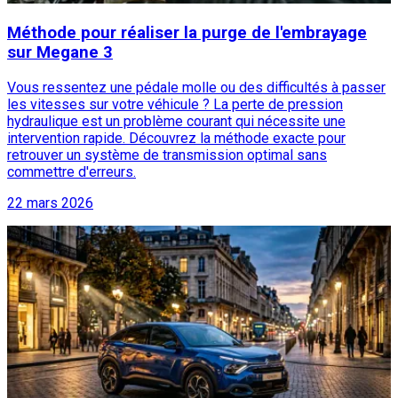
Méthode pour réaliser la purge de l'embrayage
sur Megane 3
Vous ressentez une pédale molle ou des difficultés à passer
les vitesses sur votre véhicule ? La perte de pression
hydraulique est un problème courant qui nécessite une
intervention rapide. Découvrez la méthode exacte pour
retrouver un système de transmission optimal sans
commettre d'erreurs.
22 mars 2026