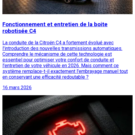
Fonctionnement et entretien de la boite
robotisée C4
La conduite de la Citroën C4 a fortement évolué avec
l'introduction des nouvelles transmissions automatiques.
Comprendre le mécanisme de cette technologie est
essentiel pour optimiser votre confort de conduite et
l'entretien de votre véhicule en 2026. Mais comment ce
système remplace-t-il exactement l'embrayage manuel tout
en conservant une efficacité redoutable ?
16 mars 2026