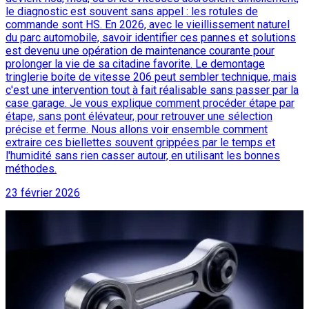
le diagnostic est souvent sans appel : les rotules de
commande sont HS. En 2026, avec le vieillissement naturel
du parc automobile, savoir identifier ces pannes et solutions
est devenu une opération de maintenance courante pour
prolonger la vie de sa citadine favorite. Le demontage
tringlerie boite de vitesse 206 peut sembler technique, mais
c'est une intervention tout à fait réalisable sans passer par la
case garage. Je vous explique comment procéder étape par
étape, sans pont élévateur, pour retrouver une sélection
précise et ferme. Nous allons voir ensemble comment
extraire ces biellettes souvent grippées par le temps et
l'humidité sans rien casser autour, en utilisant les bonnes
méthodes.
23 février 2026