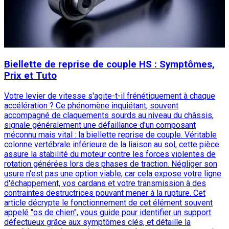
Biellette de reprise de couple HS : Symptômes,
Prix et Tuto
Votre levier de vitesse s'agite-t-il frénétiquement à chaque
accélération ? Ce phénomène inquiétant, souvent
accompagné de claquements sourds au niveau du châssis,
signale généralement une défaillance d'un composant
méconnu mais vital : la biellette reprise de couple. Véritable
colonne vertébrale inférieure de la liaison au sol, cette pièce
assure la stabilité du moteur contre les forces violentes de
rotation générées lors des phases de traction. Négliger son
usure n'est pas une option viable, car cela expose votre ligne
d'échappement, vos cardans et votre transmission à des
contraintes destructrices pouvant mener à la rupture. Cet
article décrypte le fonctionnement de cet élément souvent
appelé "os de chien", vous guide pour identifier un support
défectueux grâce aux symptômes clés, et détaille la