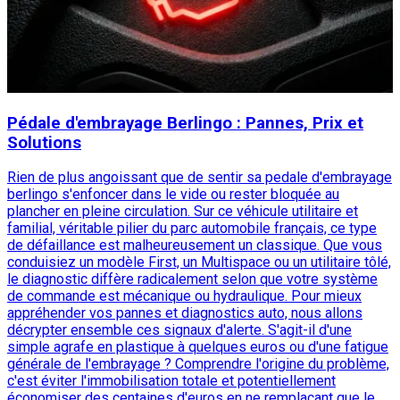
Pédale d'embrayage Berlingo : Pannes, Prix et
Solutions
Rien de plus angoissant que de sentir sa pedale d'embrayage
berlingo s'enfoncer dans le vide ou rester bloquée au
plancher en pleine circulation. Sur ce véhicule utilitaire et
familial, véritable pilier du parc automobile français, ce type
de défaillance est malheureusement un classique. Que vous
conduisiez un modèle First, un Multispace ou un utilitaire tôlé,
le diagnostic diffère radicalement selon que votre système
de commande est mécanique ou hydraulique. Pour mieux
appréhender vos pannes et diagnostics auto, nous allons
décrypter ensemble ces signaux d'alerte. S'agit-il d'une
simple agrafe en plastique à quelques euros ou d'une fatigue
générale de l'embrayage ? Comprendre l'origine du problème,
c'est éviter l'immobilisation totale et potentiellement
économiser des centaines d'euros en ne remplaçant que le