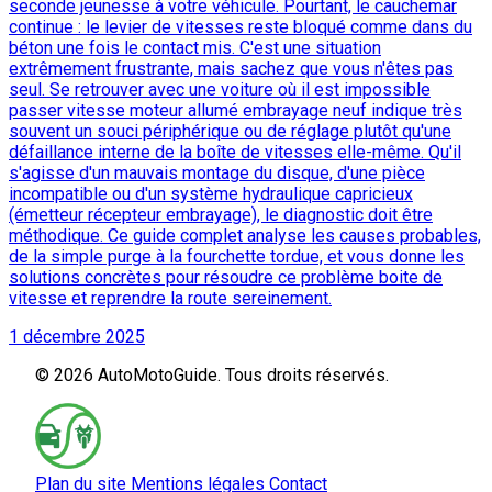
seconde jeunesse à votre véhicule. Pourtant, le cauchemar
continue : le levier de vitesses reste bloqué comme dans du
béton une fois le contact mis. C'est une situation
extrêmement frustrante, mais sachez que vous n'êtes pas
seul. Se retrouver avec une voiture où il est impossible
passer vitesse moteur allumé embrayage neuf indique très
souvent un souci périphérique ou de réglage plutôt qu'une
défaillance interne de la boîte de vitesses elle-même. Qu'il
s'agisse d'un mauvais montage du disque, d'une pièce
incompatible ou d'un système hydraulique capricieux
(émetteur récepteur embrayage), le diagnostic doit être
méthodique. Ce guide complet analyse les causes probables,
de la simple purge à la fourchette tordue, et vous donne les
solutions concrètes pour résoudre ce problème boite de
vitesse et reprendre la route sereinement.
1 décembre 2025
© 2026 AutoMotoGuide. Tous droits réservés.
Plan du site
Mentions légales
Contact