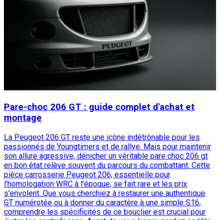
Pare-choc 206 GT : guide complet d'achat et
montage
La Peugeot 206 GT reste une icône indétrônable pour les
passionnés de Youngtimers et de rallye. Mais pour maintenir
son allure agressive, dénicher un véritable pare choc 206 gt
en bon état relève souvent du parcours du combattant. Cette
pièce carrosserie Peugeot 206, essentielle pour
l'homologation WRC à l'époque, se fait rare et les prix
s'envolent. Que vous cherchiez à restaurer une authentique
GT numérotée ou à donner du caractère à une simple S16,
comprendre les spécificités de ce bouclier est crucial pour